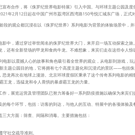
已宣布合作，将《侏罗纪世界电影特展》引入中国。与环球主题公园及度
21年2月12日起在中国广州市荔湾区西湾路150号悦汇城东广场，正式
各年龄段的观众都沉浸在以《侏罗纪世界》系列电影为背景的体验场景中，
电影中，通过穿过举世闻名的侏罗纪世界大门，来开启一场互动探索之旅
龙，还有全新登场的甲龙和食肉牛龙。不难想象，来宾们走在这些令人惊
系列电影以震撼人心的故事和角色吸引着全世界的观众，从电影到游戏，玩
的最新主题公园目的地，它将拥有七个高度主题化和沉浸式的景区——包括
，恐龙再次在地球上漫游。北京环球度假区秉承了这个传奇系列电影的精
到霸王龙，迅猛龙和令人畏惧的暴虐霸王龙的力量。
工作，展览运营及管理团队已努力筹备好一系列防疫措施以确保为来宾们
及的每个环节，包括：访客的到达，与他人的互动、特展中的各项体验及
盖三大方面：筛查、间隔和消毒。主要措施包括：
遵守社交疏导准则。