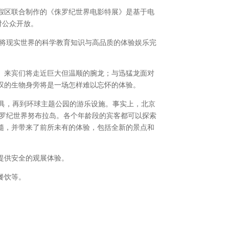
假区联合制作的《侏罗纪世界电影特展》是基于电
对公众开放。
并将现实世界的科学教育知识与高品质的体验娱乐完
。来宾们将走近巨大但温顺的腕龙；与迅猛龙面对
叹的生物身旁将是一场怎样难以忘怀的体验。
具，再到环球主题公园的游乐设施。事实上，北京
侏罗纪世界努布拉岛。各个年龄段的宾客都可以探索
髓，并带来了前所未有的体验，包括全新的景点和
提供安全的观展体验。
餐饮等。