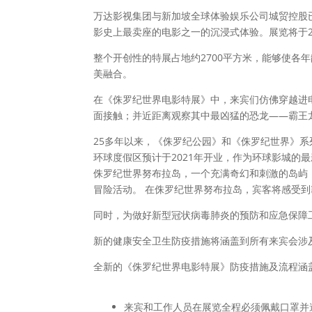
万达影视集团与新加坡全球体验娱乐公司城贸控股
影史上最卖座的电影之一的沉浸式体验。展览将于20
整个开创性的特展占地约2700平方米，能够使
美融合。
在《侏罗纪世界电影特展》中，来宾们仿佛穿越进
面接触；并近距离观察其中最凶猛的恐龙——霸王
25多年以来，《侏罗纪公园》和《侏罗纪世界》
环球度假区预计于2021年开业，作为环球影城
侏罗纪世界努布拉岛，一个充满奇幻和刺激的岛屿
冒险活动。 在侏罗纪世界努布拉岛，宾客将感受
同时，为做好新型冠状病毒肺炎的预防和应急保障
新的健康安全卫生防疫措施将涵盖到所有来宾会涉
全新的《侏罗纪世界电影特展》防疫措施及流程涵
来宾和工作人员在展览全程必须佩戴口罩并