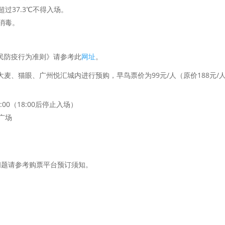
过37.3℃不得入场。
消毒。
民防疫行为准则》请参考此
网址
。
麦、猫眼、广州悦汇城内进行预购，早鸟票价为99元/人（原价188元
9:00（18:00后停止入场）
广场
问题请参考购票平台预订须知。