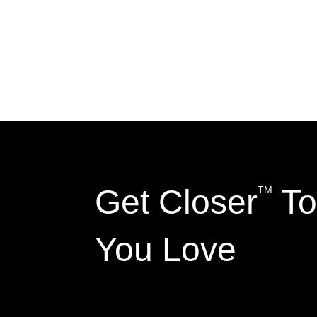
Get Closer
To
TM
You Love