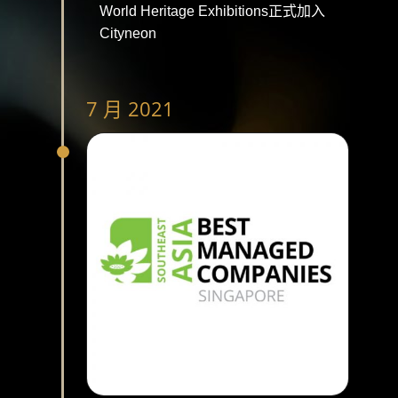
World Heritage Exhibitions正式加入
Cityneon
7 月 2021